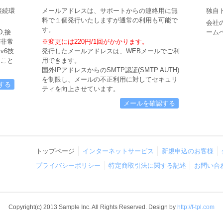
接続環
メールアドレスは、サポートからの連絡用に無
独自
料で１個発行いたしますが通常の利用も可能で
会社
す。
,接
ーム
が非常
※変更には220円/1回がかかります。
v6技
発行したメールアドレスは、WEBメールでご利
ること
用できます。
。
国外IPアドレスからのSMTP認証(SMTP AUTH)
を制限し、メールの不正利用に対してセキュリ
する
ティを向上させています。
メールを確認する
トップページ
インターネットサービス
新規申込のお客様
プライバシーポリシー
特定商取引法に関する記述
お問い合
Copyright(c) 2013 Sample Inc. All Rights Reserved. Design by
http://f-tpl.com